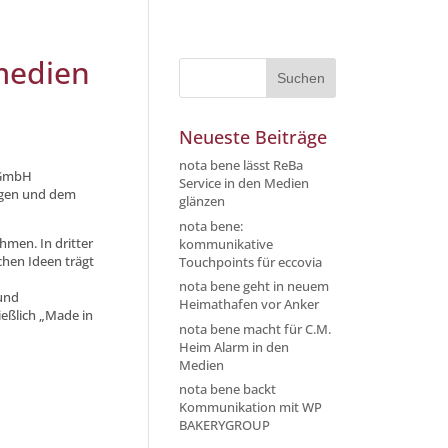
medien
Neueste Beiträge
nota bene lässt ReBa
k GmbH
Service in den Medien
ungen und dem
glänzen
nota bene:
men. In dritter
kommunikative
chen Ideen trägt
Touchpoints für eccovia
nota bene geht in neuem
 und
Heimathafen vor Anker
ießlich „Made in
nota bene macht für C.M.
Heim Alarm in den
Medien
nota bene backt
Kommunikation mit WP
BAKERYGROUP