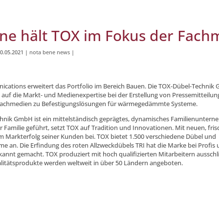
ne hält TOX im Fokus der Fach
0.05.2021
|
nota bene news
|
cations erweitert das Portfolio im Bereich Bauen. Die TOX-Dübel-Techni
zt auf die Markt- und Medienexpertise bei der Erstellung von Pressemitteil
 Fachmedien zu Befestigungslösungen für wärmegedämmte Systeme.
hnik GmbH ist ein mittelständisch geprägtes, dynamisches Familienunterneh
 Familie geführt, setzt TOX auf Tradition und Innovationen. Mit neuen, fris
m Markterfolg seiner Kunden bei. TOX bietet 1.500 verschiedene Dübel und
e an. Die Erfindung des roten Allzweckdübels TRI hat die Marke bei Profis
nnt gemacht. TOX produziert mit hoch qualifizierten Mitarbeitern ausschl
litätsprodukte werden weltweit in über 50 Ländern angeboten.