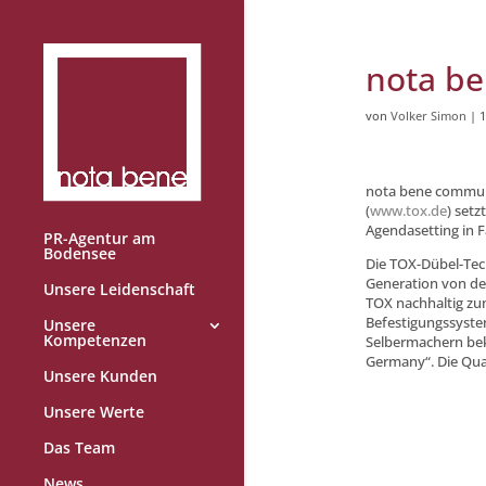
nota be
von
Volker Simon
|
1
nota bene communi
(
www.tox.de
) set
Agendasetting in
PR-Agentur am
Bodensee
Die TOX-Dübel-Tec
Generation von der
Unsere Leidenschaft
TOX nachhaltig zu
Befestigungssystem
Unsere
Kompetenzen
Selbermachern beka
Germany“. Die Qua
Unsere Kunden
Unsere Werte
Das Team
News